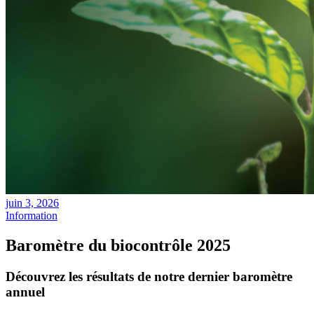
Posted
juin 3, 2026
on
Categories
Information
Baromètre du biocontrôle 2025
Découvrez les résultats de notre dernier baromètre
annuel