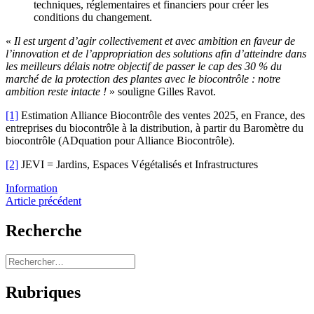
techniques, réglementaires et financiers pour créer les
conditions du changement.
«
Il est urgent d’agir collectivement et avec ambition en faveur de
l’innovation et de l’appropriation des solutions afin d’atteindre dans
les meilleurs délais notre objectif de passer le cap des 30
% du
marché de la protection des plantes avec le biocontrôle : notre
ambition reste intacte !
» souligne Gilles Ravot.
[1]
Estimation Alliance Biocontrôle des ventes 2025, en France, des
entreprises du biocontrôle à la distribution, à partir du Baromètre du
biocontrôle (ADquation pour Alliance Biocontrôle).
[2]
JEVI = Jardins, Espaces Végétalisés et Infrastructures
Categories
Information
Navigation
Article précédent
de
Recherche
l’article
Rechercher :
Rubriques